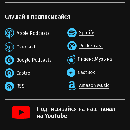
Слушай и подписывайся:
Spotify
Apple Podcasts
Pocketcast
Overcast
Яндекс.Музыка
Google Podcasts
CastBox
Castro
Amazon Music
RSS
Подписывайся на наш
канал
на YouTube