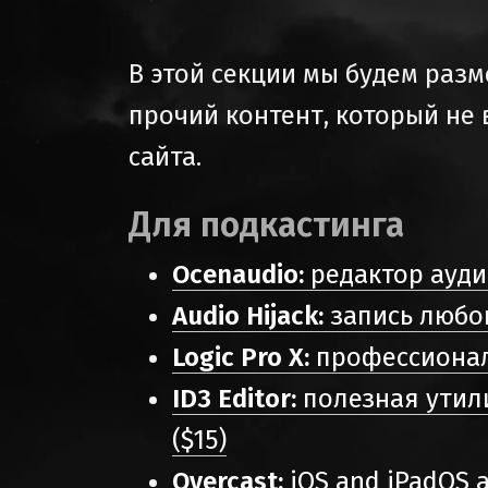
В этой секции мы будем разме
прочий контент, который не
сайта.
Для подкастинга
Ocenaudio:
редактор ауди
Audio Hijack:
запись любог
Logic Pro X:
профессиональ
ID3 Editor:
полезная утил
($15)
Overcast:
iOS and iPadOS 