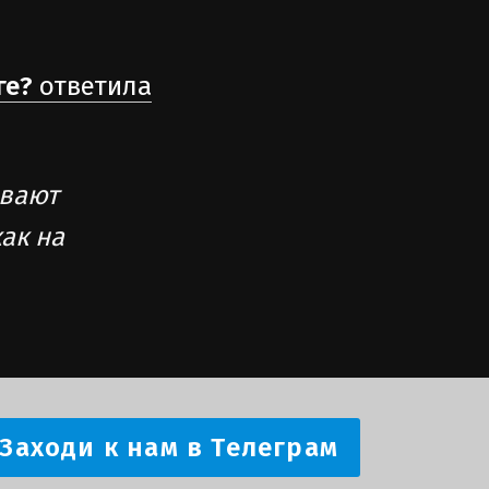
ге?
ответила
ывают
ак на
Заходи к нам в Телеграм