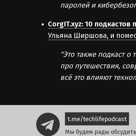
паролей и кибербезоп
CorgIT.xyz: 10 подкастов
Ульяна Ширшова, и помес
"Это также подкаст о
про путешествия, со
всё это влияют технол
t.me/techlifepodcast
Мы будем рады обсудить