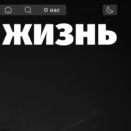
О нас
Pecypcы