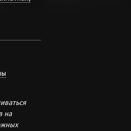
ны
чиваться
в на
ожных