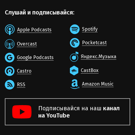
Слушай и подписывайся:
Spotify
Apple Podcasts
Pocketcast
Overcast
Яндекс.Музыка
Google Podcasts
CastBox
Castro
Amazon Music
RSS
Подписывайся на наш
канал
на YouTube