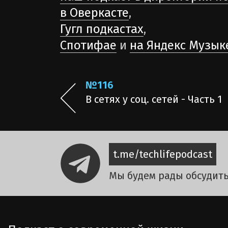
в Оверкасте
,
Гугл подкастах
,
Спотифае
и
на Яндекс Музык
№116
В сетях у соц. сетей - Часть 1
t.me/techlifepodcast
Мы будем рады обсудить