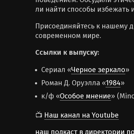
ли найти способы избежать 
Присоединяйтесь к нашему д
современном мире.
Ссылки к выпуску:
Сериал «
Черное зеркало
»
Роман Д. Оруэлла «
1984
»
к/ф «
Особое мнение
» (Mino
📺
Наш канал на Youtube
наш подкаст в директории п