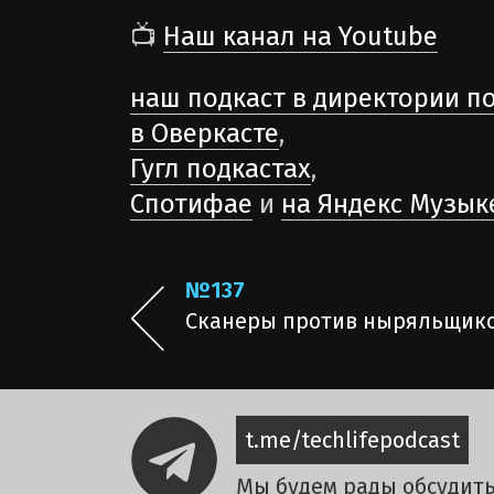
📺
Наш канал на Youtube
наш подкаст в директории п
в Оверкасте
,
Гугл подкастах
,
Спотифае
и
на Яндекс Музык
№137
Сканеры против ныряльщик
t.me/techlifepodcast
Мы будем рады обсудить