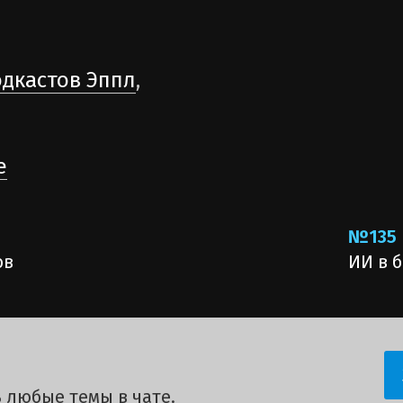
одкастов Эппл
,
е
№135
ов
ИИ в 
 любые темы в чате.