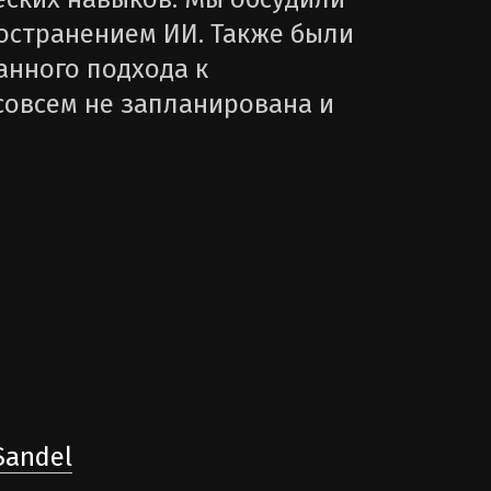
остранением ИИ. Также были
анного подхода к
совсем не запланирована и
Sandel