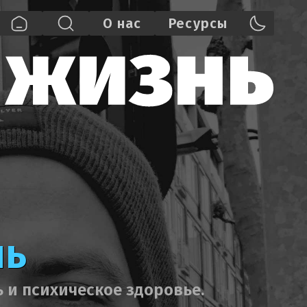
О нас
Pecypcы
нь
 и психическое здоровье.