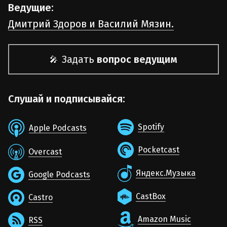
Ведущие:
Дмитрий Здоров и Василий Мязин.
Задать
вопрос ведущим
🎤
Слушай и подписывайся:
Spotify
Apple Podcasts
Pocketcast
Overcast
Яндекс.Музыка
Google Podcasts
CastBox
Castro
Amazon Music
RSS