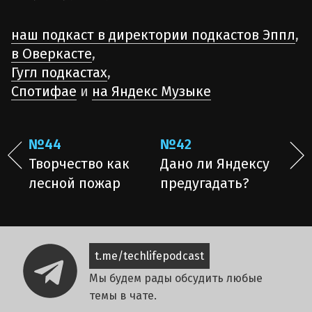
наш подкаст в директории подкастов Эппл
,
в Оверкасте
,
Гугл подкастах
,
Спотифае
и
на Яндекс Музыке
№44
№42
Творчество как
Дано ли Яндексу
лесной пожар
предугадать?
t.me/techlifepodcast
Мы будем рады обсудить любые
темы в чате.