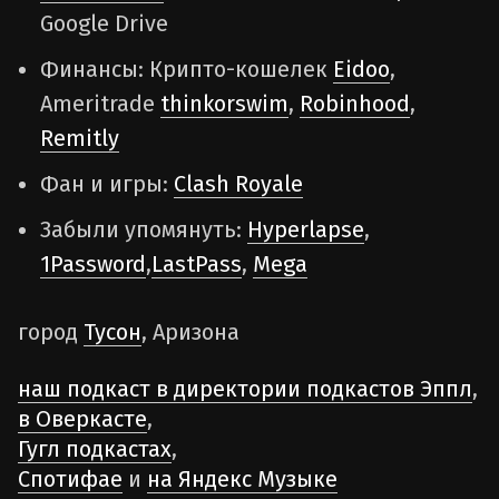
Google Drive
Финансы: Крипто-кошелек
Eidoo
,
Ameritrade
thinkorswim
,
Robinhood
,
Remitly
Фан и игры:
Clash Royale
Забыли упомянуть:
Hyperlapse
,
1Password
,
LastPass
,
Mega
город
Тусон
, Аризона
наш подкаст в директории подкастов Эппл
,
в Оверкасте
,
Гугл подкастах
,
Спотифае
и
на Яндекс Музыке