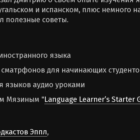
угальском и испанском, плюс немного н
л полезные советы.
 иностранного языка
 сматрфонов для начинающих студенто
я языков аудио уроками
ем Мязиным "
Language Learner’s Starter 
одкастов Эппл
,