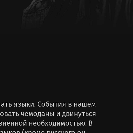
чать языки. События в нашем
овать чемоданы и двинуться
изненной необходимостью. В
зыков (кроме русского он