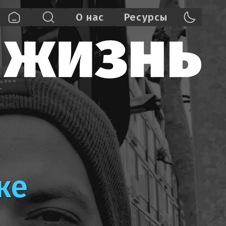
О нас
Pecypcы
ке