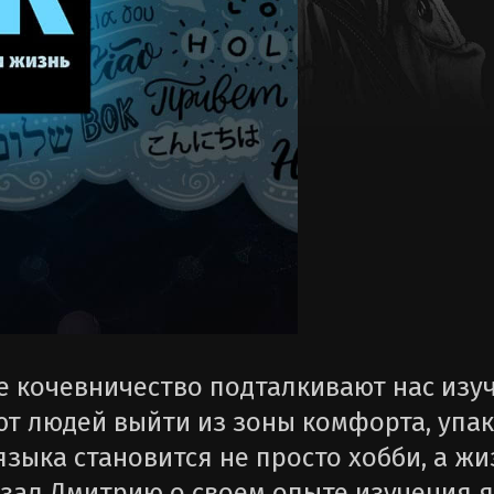
е кочевничество подталкивают нас изу
т людей выйти из зоны комфорта, упак
языка становится не просто хобби, а ж
азал Дмитрию о своем опыте изучения я