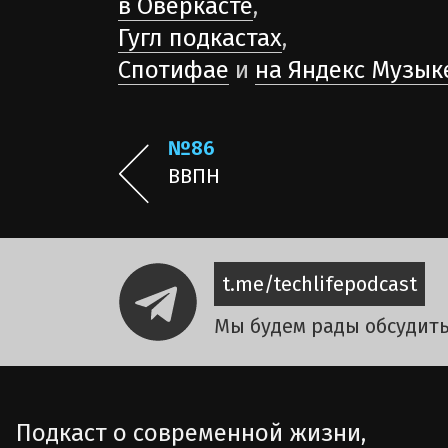
в Оверкасте
,
Гугл подкастах
,
Спотифае
и
на Яндекс Музык
№86
ВВПН
t.me/techlifepodcast
Мы будем рады обсудить
Подкаст о современной жизни,