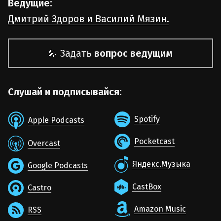
Ведущие:
Дмитрий Здоров и Василий Мязин.
Задать
вопрос ведущим
🎤
Слушай и подписывайся:
Spotify
Apple Podcasts
Pocketcast
Overcast
Яндекс.Музыка
Google Podcasts
CastBox
Castro
Amazon Music
RSS