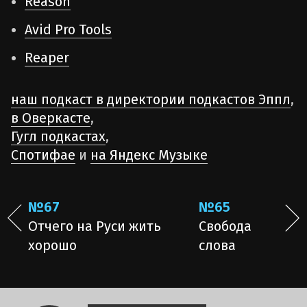
Reason
Avid Pro Tools
Reaper
наш подкаст в директории подкастов Эппл
,
в Оверкасте
,
Гугл подкастах
,
Спотифае
и
на Яндекс Музыке
№67
№65
Отчего на Руси жить
Свобода
хорошо
слова